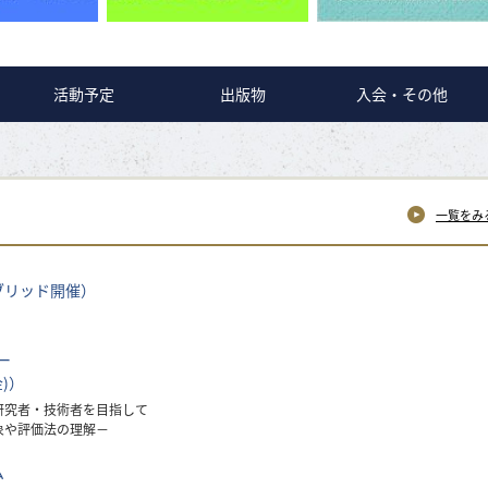
活動予定
出版物
入会・その他
一覧をみ
ブリッド開催）
ー
金)）
研究者・技術者を目指して
象や評価法の理解－
ム