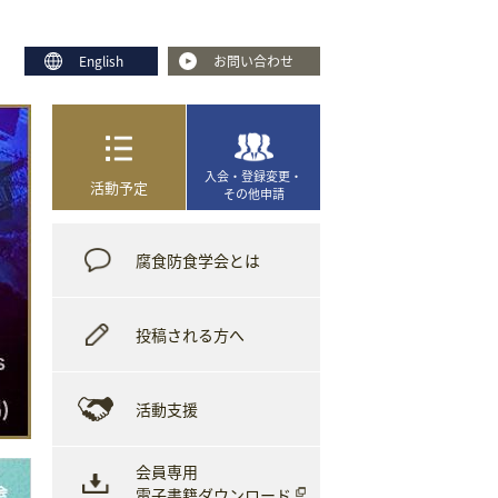
English
お問い合わせ
入会・登録変更・
活動予定
その他申請
腐食防食学会とは
投稿される方へ
活動支援
会員専用
電子書籍ダウンロード