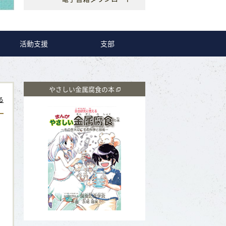
活動支援
支部
やさしい金属腐食の本
る