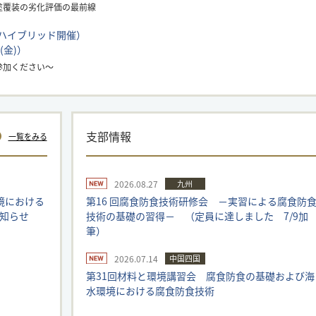
塗覆装の劣化評価の最前線
（ハイブリッド開催）
(金)）
参加ください～
支部情報
一覧をみる
2026.08.27
九州
環境における
第16 回腐食防食技術研修会 －実習による腐食防
知らせ
技術の基礎の習得－ （定員に達しました 7/9加
筆）
2026.07.14
中国四国
第31回材料と環境講習会 腐食防食の基礎および海
水環境における腐食防食技術