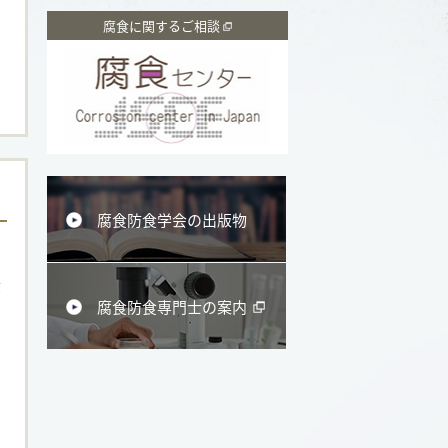
腐食に関するご相談
腐食防食学会の出版物
食
腐食防食専門士の案内