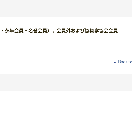
・永年会員・名誉会員），会員外および協賛学協会会員
Back t