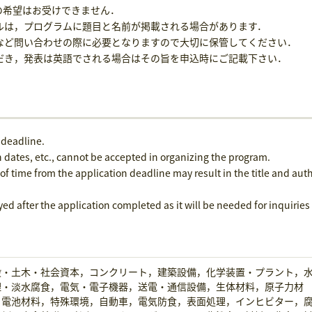
の希望はお受けできません．
ルは，プログラムに題目と名前が掲載される場合があります．
など問い合わせの際に必要となりますので大切に保管してください．
だき，発表は英語でされる場合はその旨を申込時にご記載下さい．
 deadline.
 dates, etc., cannot be accepted in organizing the program.
f time from the application deadline may result in the title and auth
 after the application completed as it will be needed for inquiries
設・土木・社会資本，コンクリート，建築設備，化学装置・プラント，
理・淡水腐食，電気・電子機器，送電・通信設備，生体材料，原子力材
，電池材料，特殊環境，自動車，電気防食，表面処理，インヒビター，