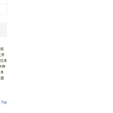
技術
化学
 日本
本伸
日本
表面
o Top