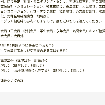
事例，腐食基礎，計測・モニタリング・センサ，非鉄金属材料，非金属
，数値解析・シミュレーション，微生物腐食，高温腐食，大気腐食，エ
ジョンコロージョン，孔食・すきま腐食，粒界腐食，応力腐食割れ，水
い化，異種金属接触腐食，地層処分
プログラム編成時の参考にしますので，最も近いものを選んでください．
会会員（正会員・特別会員・学生会員・永年会員・名誉会員）および協
協会会員，会員外
26年4月1日時点で30歳未満であること
博士学位取得者および受賞歴のある者は対象外）
講演25分（講演18分，討論7分）
演15分（講演10分，討論5分）
演15分 （若手講演賞に応募する）（講演10分，討論5分）
本語あるいは英語