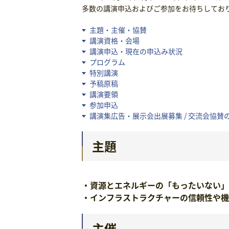
多数の講演申込およびご参加をお待ちしてお
主題・主催・協賛
講演資格・会場
講演申込・現在の申込み状況
プログラム
特別講演
予稿原稿
講演要領
参加申込
講演集広告・展示会出展募集 / 交流会協賛
主題
・資源とエネルギーの「もったいない
・インフラストラクチャーの信頼性や機
主催