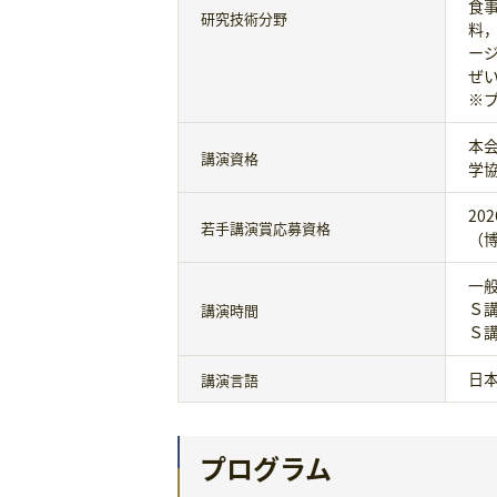
食
研究技術分野
料
ー
ぜ
※
本
講演資格
学
20
若手講演賞応募資格
（
一般
Ｓ講
講演時間
Ｓ講
日
講演言語
プログラム