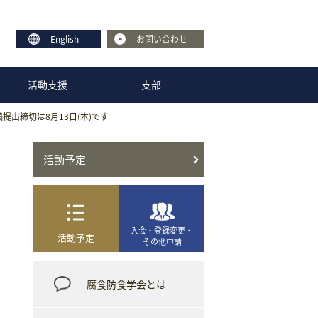
English
お問い合わせ
活動支援
支部
提出締切は8月13日(木)です
活動予定
入会・登録変更・
活動予定
その他申請
腐食防食学会とは