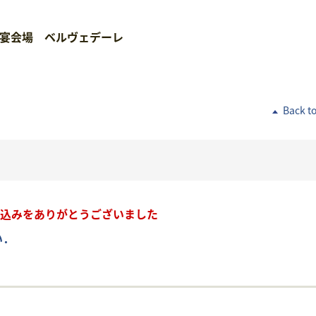
大宴会場 ベルヴェデーレ
Back t
込みをありがとうございました
い．
．