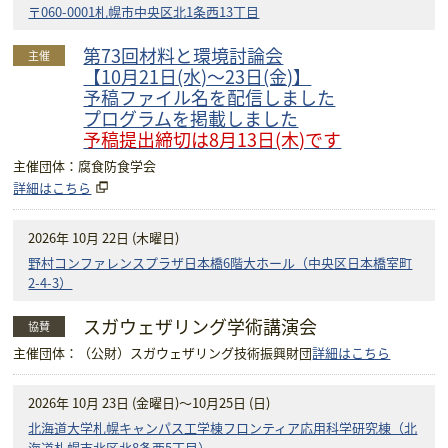
〒060-0001札幌市中央区北1条西13丁目
第73回材料と環境討論会
主催
【10月21日(水)～23日(金)】
予稿ファイル名を配信しました
プログラムを掲載しました
予稿提出締切は8月13日(木)です
主催団体：腐食防食学会
詳細はこちら
2026年 10月 22日 (木曜日)
野村コンファレンスプラザ日本橋6階大ホール（中央区日本橋室町
2-4-3）
スガウェザリング学術講演会
協賛
主催団体：（公財）スガウェザリング技術振興財団
詳細はこちら
2026年 10月 23日 (金曜日)
～10月25日 (日)
北海道大学札幌キャンパス工学棟フロンティア応用科学研究棟（北
海道札幌市北区北8条西5丁目）