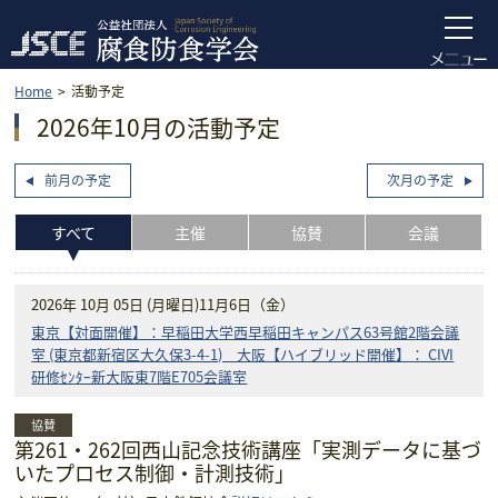
Home
活動予定
2026年10月の活動予定
前月の予定
次月の予定
すべて
主催
協賛
会議
2026年 10月 05日 (月曜日)
11月6日（金）
東京【対面開催】：早稲田大学西早稲田キャンパス63号館2階会議
室 (東京都新宿区大久保3-4-1) 大阪【ハイブリッド開催】： CIVI
研修ｾﾝﾀｰ新大阪東7階E705会議室
協賛
第261・262回西山記念技術講座「実測データに基づ
いたプロセス制御・計測技術」