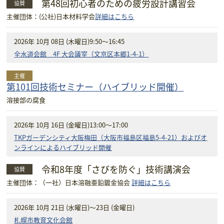
第48回初心者のための疲労設計講習会
協賛
主催団体：(公社)日本材料学会
詳細はこちら
2026年 10月 08日 (木曜日)
9:50～16:45
全水道会館 4F 大会議室（文京区本郷1-4-1）
主催
第101回技術セミナー（ハイブリッド開催）
溶接部の腐食
2026年 10月 16日 (金曜日)
13:00～17:00
TKPガーデンシティ大阪梅田（大阪市福島区福島5-4-21）およびオ
ンラインによるハイブリッド開催
令和8年度「さびを防ぐ」技術講演会
協賛
主催団体：（一社）日本溶融亜鉛鍍金協会
詳細はこちら
2026年 10月 21日 (水曜日)
～23日 (金曜日)
札幌市教育文化会館