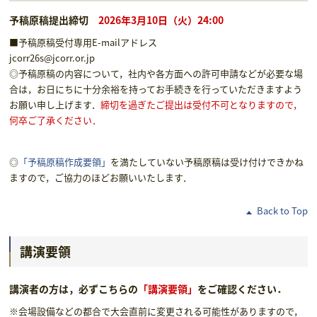
予稿原稿提出締切
2026年3月10日（火）24:00
■予稿原稿受付専用E-mailアドレス
jcorr26s@jcorr.or.jp
◎予稿原稿の内容について，社内や各方面への許可申請などが必要な場
合は，お日にちに十分余裕を持ってお手続きを行っていただきますよう
お願い申し上げます．
締切を過ぎたご提出は受付不可となりますので，
何卒ご了承ください．
◎
「予稿原稿作成要領」
を満たしていない予稿原稿は受け付けできかね
ますので，ご協力のほどお願いいたします．
Back to Top
講演要領
講演者の方は，必ずこちらの
「講演要領」
をご確認ください．
※会場設備などの都合で大会直前に変更される可能性がありますので，