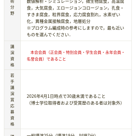
術
数値解析・シミュレーション，微生物腐食，高温腐
分
食，大気腐食，エロージョンコロージョン，孔食・
野
すきま腐食，粒界腐食，応力腐食割れ，水素ぜい
化，異種金属接触腐食，地層処分
※プログラム編成時の参考にしますので，最も近い
ものを選んでください．
講
本会会員（正会員・特別会員・学生会員・永年会員・
演
資
名誉会員）であること
格
若
手
講
演
2026年4月1日時点で30歳未満であること
賞
（博士学位取得者および受賞歴のある者は対象外）
応
募
資
格
一般講演25分（講演18分，討論7分）