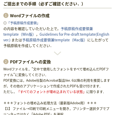
ご提出までの手順（必ずご確認ください．）
Wordファイルの作成
◎
「予稿原稿作成要領」
の内容を確認していただいた上で，
予稿原稿作成要領兼
template（Win版）
，
Guidelines for Pre-draft template(English
ver.)
または
予稿原稿作成要領兼template（Mac版）
にしたがって
予稿原稿を作成してください．
PDFファイルへの変換
Wordファイルを，"文中で使用したフォントをすべて埋め込んだPDFフ
ァイル"に変換してください．
PDF変換には，Adobe社製のAcrobat製品Ver. 6以降の利用を推奨します
が，その他のアプリケーションで作成されたPDFも受け付けます．
ただし，
「すべてのフォントが埋め込まれている状態」
に限ります．
＊＊＊フォントの埋め込み処理方法（最新版Adobe用）＊＊＊
【1】 ファイル→印刷で印刷メニューを開き，プリンター選択タブでプ
リンターではなく「Adobe PDF」を選択．