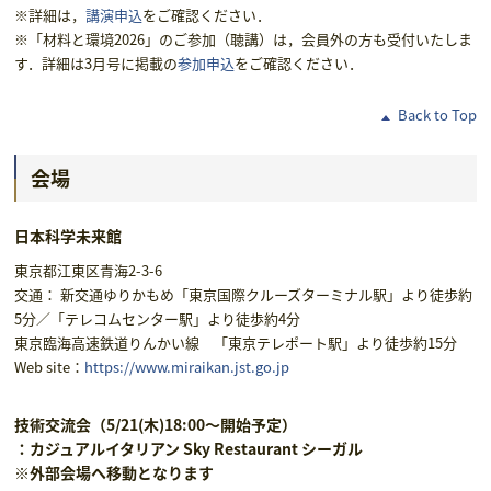
※詳細は，
講演申込
をご確認ください．
※「材料と環境2026」のご参加（聴講）は，会員外の方も受付いたしま
す．詳細は3月号に掲載の
参加申込
をご確認ください．
Back to Top
会場
日本科学未来館
東京都江東区青海2-3-6
交通： 新交通ゆりかもめ「東京国際クルーズターミナル駅」より徒歩約
5分／「テレコムセンター駅」より徒歩約4分
東京臨海高速鉄道りんかい線 「東京テレポート駅」より徒歩約15分
Web site：
https://www.miraikan.jst.go.jp
技術交流会（5/21(木)18:00～開始予定）
：カジュアルイタリアン Sky Restaurant シーガル
※外部会場へ移動となります