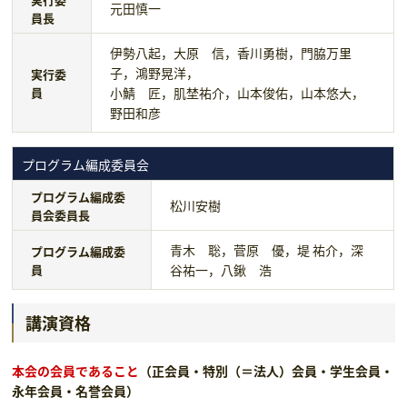
元田慎一
員長
伊勢八起，大原 信，香川勇樹，門脇万里
子，鴻野晃洋，
実行委
員
小鯖 匠，肌埜祐介，山本俊佑，山本悠大，
野田和彦
プログラム編成委員会
プログラム編成委
松川安樹
員会委員長
青木 聡，菅原 優，堤 祐介，深
プログラム編成委
員
谷祐一，八鍬 浩
講演資格
本会の会員であること
（正会員・特別（＝法人）会員・学生会員・
永年会員・名誉会員）