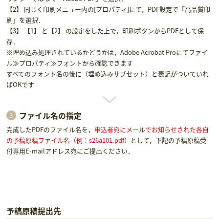
【2】 同じく印刷メニュー内の[プロパティ]にて，PDF設定で「高品質印
刷」を選択．
【3】 【1】 と【2】 の設定をした上で，印刷ボタンからPDFとして保
存．
※埋め込み処理されているかどうかは，Adobe Acrobat Proにてファイ
ル≫プロパティ≫フォントから確認できます
すべてのフォント名の後に（埋め込みサブセット）と表記がついていれ
ばOKです
ファイル名の指定
完成したPDFのファイル名を，
申込者宛にメールでお知らせされた各自
の予稿原稿ファイル名（例：s26a101.pdf）
として，下記の予稿原稿受
付専用E-mailアドレス宛にご提出ください．
予稿原稿提出先