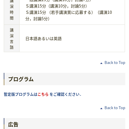
講
Ｓ講演15分（講演10分，討論5分）
演
時
Ｓ講演15分 （若手講演賞に応募する）（講演10
間
分，討論5分）
講
演
日本語あるいは英語
言
語
Back to Top
プログラム
暫定版プログラムは
こちら
をご確認ください．
Back to Top
広告