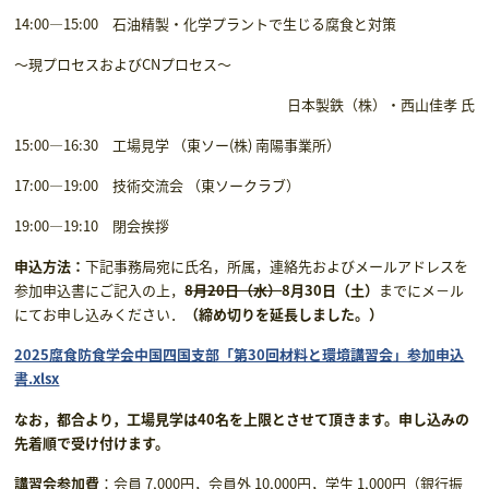
14:00―15:00 石油精製・化学プラントで生じる腐食と対策
～現プロセスおよびCNプロセス～
日本製鉄（株）・西山佳孝 氏
15:00―16:30 工場見学 （東ソー(株) 南陽事業所）
17:00―19:00 技術交流会 （東ソークラブ）
19:00―19:10 閉会挨拶
申込方法
：
下記事務局宛に氏名，所属，連絡先およびメールアドレスを
参加申込書にご記入の上，
8
月20日（水）
8
月30日（土）
までにメ－ル
にてお申し込みください．
（締め切りを延長しました。）
2025腐食防食学会中国四国支部「第30回材料と環境講習会」参加申込
書.xlsx
なお，都合より，工場見学は
40
名を上限とさせて頂きます。申し込みの
先着順で受け付けます。
講習会参加費
：会員 7,000円，会員外 10,000円，学生 1,000円（銀行振