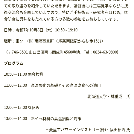
ての取り組みを紹介していただきます．講習後には工場見学ならびに技
術交流会も企画していますので，特に若手技術者・研究者をはじめ，腐
食防食に興味をもたれている方の多数の参加をお待ちしています．
日時
：令和7年10月8日（水）10:50 - 19:10
場所
：東ソー(株) 南陽事業所（JR新南陽駅から徒歩15分）
（〒746-8501 山口県周南市開成町4560番地，Tel：0834-63-9800)
プログラム
10:50－11:00 開会挨拶
11:00―12:00 高温酸化の基礎とその高温腐食への適用
北海道大学・林重成 氏
12:00―13:00 昼休み
13:00―14:00 ボイラ材料の高温損傷と対策
三菱重工パワーインダストリー(株)・福田祐治 氏