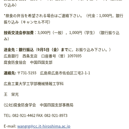
り込み）
*昼食の弁当を希望される場合はご連絡下さい。（代金：1,000円，銀⾏
振り込み（キャンセル不可）
技術交流会参加費
：3,000円（一般），1,000円（学生）（銀行振り込
み）
送金先：
銀行振込
（
9
月5日
（金）まで
に，お振り込み下さい。）
広島銀行 西条支店 口座番号（普）1097695
腐食防食協会 中国四国支部
連絡先
:
〒731-5193 広島県広島市佐伯区三宅2-1-1
広島工業大学工学部機械情報工学科
王 栄光
(公社)腐食防食学会 中国四国支部事務局
TEL: 082-921-4462 FAX: 082-921-8973
E-mail:
wangrg@cc.it-hiroshima.ac.jp